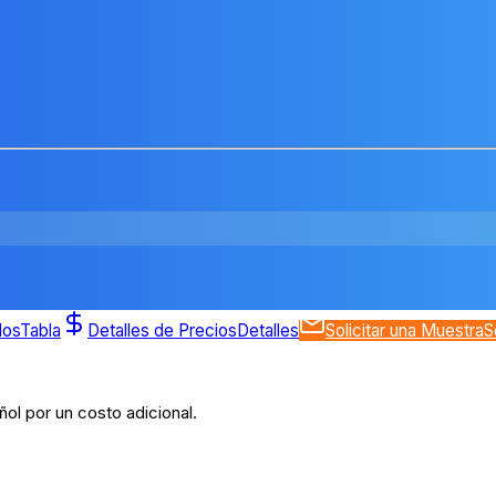
dos
Tabla
Detalles de Precios
Detalles
Solicitar una Muestra
S
ol por un costo adicional.