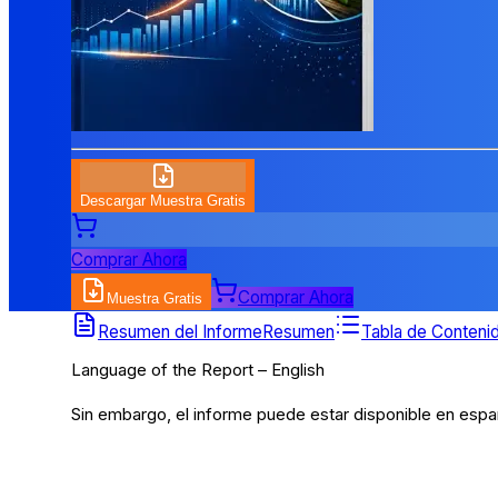
Descargar Muestra Gratis
Comprar Ahora
Comprar Ahora
Muestra Gratis
Tabla de Contenidos
Resumen del Informe
Resumen
Tabla de Conteni
Language of the Report – English
Sin embargo, el informe puede estar disponible en españ