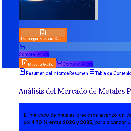
Descargar Muestra Gratis
Comprar Ahora
Comprar Ahora
Muestra Gratis
Resumen del Informe
Resumen
Tabla de Conteni
Análisis del Mercado de Metales 
El mercado de metales preciosos alcanzó un v
del
4,70 % entre 2026 y 2035
, para alcanzar 