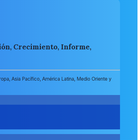
ión, Crecimiento, Informe,
ropa, Asia Pacífico, América Latina, Medio Oriente y