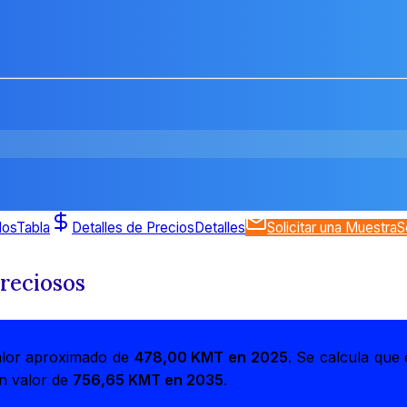
dos
Tabla
Detalles de Precios
Detalles
Solicitar una Muestra
S
Preciosos
alor aproximado de
478,00 KMT en 2025
. Se calcula que
un valor de
756,65 KMT en 2035
.