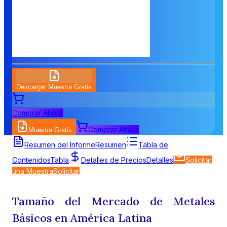
Descargar Muestra Gratis
Comprar Ahora
Comprar Ahora
Muestra Gratis
Resumen del Informe
Resumen
Tabla de
Contenidos
Tabla
Detalles de Precios
Detalles
Solicitar
una Muestra
Solicitar
Tamaño del Mercado de Metales
Básicos en América Latina