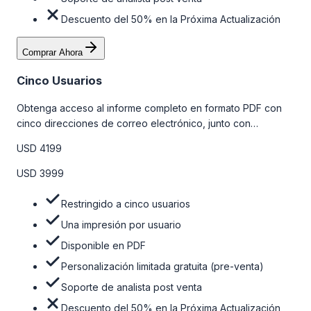
Descuento del 50% en la Próxima Actualización
Comprar Ahora
Cinco Usuarios
Obtenga acceso al informe completo en formato PDF con
cinco direcciones de correo electrónico, junto con
personalizaciones limitadas gratuitas en la etapa de pre-
USD 4199
venta y el soporte post-venta de nuestros analistas. Para
obtener más información, consulte la tabla de precios a
USD 3999
continuación.
Restringido a cinco usuarios
Una impresión por usuario
Disponible en PDF
Personalización limitada gratuita (pre-venta)
Soporte de analista post venta
Descuento del 50% en la Próxima Actualización