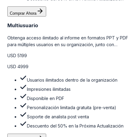
Comprar Ahora
Multiusuario
Obtenga acceso ilimitado al informe en formatos PPT y PDF
para múltiples usuarios en su organización, junto con
personalizaciones limitadas gratuitas en la etapa de pre-
USD 5199
venta, el soporte post-venta de nuestros analistas y una
opción de actualización gratuita del informe dentro de 180
USD 4999
días de la compra. Para obtener más información, consulte
la tabla de precios a continuación.
Usuarios ilimitados dentro de la organización
Impresiones ilimitadas
Disponible en PDF
Personalización limitada gratuita (pre-venta)
Soporte de analista post venta
Descuento del 50% en la Próxima Actualización