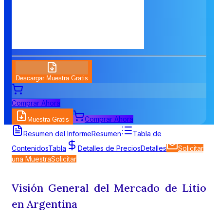
Descargar Muestra Gratis
Comprar Ahora
Comprar Ahora
Muestra Gratis
Resumen del Informe
Resumen
Tabla de
Contenidos
Tabla
Detalles de Precios
Detalles
Solicitar
una Muestra
Solicitar
Visión General del
Mercado de Litio
en Argentina