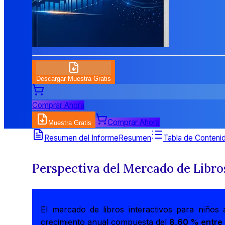
Descargar Muestra Gratis
Comprar Ahora
Comprar Ahora
Muestra Gratis
Resumen del Informe
Resumen
Tabla de Conteni
Perspectiva del Mercado de Libro
El mercado de libros interactivos para niño
crecimiento anual compuesta del
8,60 % entre