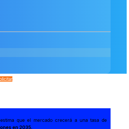
olicitar
 estima que el mercado crecerá a una tasa de
lones en 2035
.