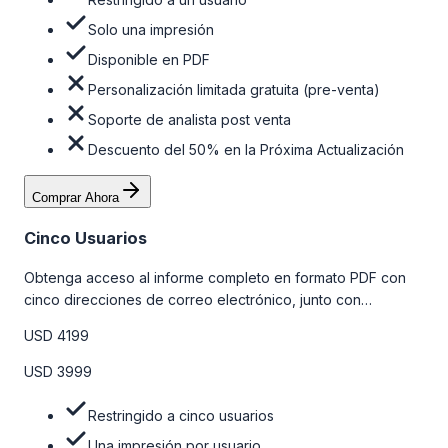
Solo una impresión
Disponible en PDF
Personalización limitada gratuita (pre-venta)
Soporte de analista post venta
Descuento del 50% en la Próxima Actualización
Comprar Ahora
Cinco Usuarios
Obtenga acceso al informe completo en formato PDF con
cinco direcciones de correo electrónico, junto con
personalizaciones limitadas gratuitas en la etapa de pre-
USD 4199
venta y el soporte post-venta de nuestros analistas. Para
obtener más información, consulte la tabla de precios a
USD 3999
continuación.
Restringido a cinco usuarios
Una impresión por usuario