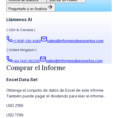
Informe de Muestra
Solicitar un Folleto
Preguntarle a un Analista
Llámenos Al
(
USA & Canada
)
sales@informesdeexpertos.com
+1 (818) 319-4060
(
United Kingdom
)
sales@informesdeexpertos.com
+44 7441 392205
Comprar el Informe
Excel Data Set
Obtenga el conjunto de datos de Excel de este informe.
También puede pagar el dividendo para leer el informe
detallado completo. Para obtener más información, consulte
USD 2199
la tabla de precios a continuación.
USD 1799