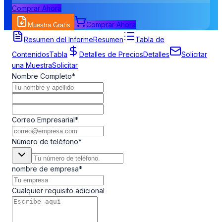
Comprar Ahora
Comprar Ahora
Muestra Gratis
Formulario de Solicitud de Muestra
Resumen del Informe
Resumen
Tabla de
Contenidos
Tabla
Detalles de Precios
Detalles
Solicitar
una Muestra
Solicitar
Nombre Completo
*
Correo Empresarial
*
Número de teléfono
*
nombre de empresa
*
Cualquier requisito adicional