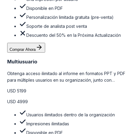
Disponible en PDF
Personalización limitada gratuita (pre-venta)
Soporte de analista post venta
Descuento del 50% en la Próxima Actualización
Comprar Ahora
Multiusuario
Obtenga acceso ilimitado al informe en formatos PPT y PDF
para múltiples usuarios en su organización, junto con
personalizaciones limitadas gratuitas en la etapa de pre-
USD 5199
venta, el soporte post-venta de nuestros analistas y una
opción de actualización gratuita del informe dentro de 180
USD 4999
días de la compra. Para obtener más información, consulte
la tabla de precios a continuación.
Usuarios ilimitados dentro de la organización
Impresiones ilimitadas
Disponible en PDF