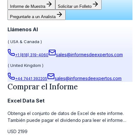
Informe de Muestra
Solicitar un Folleto
Preguntarle a un Analista
Llámenos Al
(
USA & Canada
)
sales@informesdeexpertos.com
+1 (818) 319-4060
(
United Kingdom
)
sales@informesdeexpertos.com
+44 7441 392205
Comprar el Informe
Excel Data Set
Obtenga el conjunto de datos de Excel de este informe.
También puede pagar el dividendo para leer el informe
detallado completo. Para obtener más información, consulte
USD 2199
la tabla de precios a continuación.