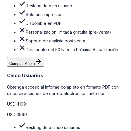
Restringido a un usuario
Solo una impresión
Disponible en PDF
Personalización limitada gratuita (pre-venta)
Soporte de analista post venta
Descuento del 50% en la Próxima Actualización
Comprar Ahora
Cinco Usuarios
Obtenga acceso al informe completo en formato PDF con
cinco direcciones de correo electrónico, junto con
personalizaciones limitadas gratuitas en la etapa de pre-
USD 4199
venta y el soporte post-venta de nuestros analistas. Para
obtener más información, consulte la tabla de precios a
USD 3999
continuación.
Restringido a cinco usuarios