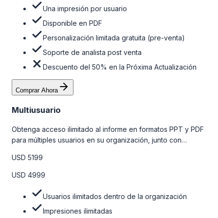
Una impresión por usuario
Disponible en PDF
Personalización limitada gratuita (pre-venta)
Soporte de analista post venta
Descuento del 50% en la Próxima Actualización
Comprar Ahora
Multiusuario
Obtenga acceso ilimitado al informe en formatos PPT y PDF
para múltiples usuarios en su organización, junto con
personalizaciones limitadas gratuitas en la etapa de pre-
USD 5199
venta, el soporte post-venta de nuestros analistas y una
opción de actualización gratuita del informe dentro de 180
USD 4999
días de la compra. Para obtener más información, consulte
la tabla de precios a continuación.
Usuarios ilimitados dentro de la organización
Impresiones ilimitadas