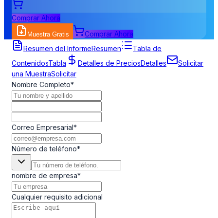
Comprar Ahora
Comprar Ahora
Muestra Gratis
Formulario de Solicitud de Muestra
Resumen del Informe
Resumen
Tabla de
Contenidos
Tabla
Detalles de Precios
Detalles
Solicitar
una Muestra
Solicitar
Nombre Completo
*
Correo Empresarial
*
Número de teléfono
*
nombre de empresa
*
Cualquier requisito adicional