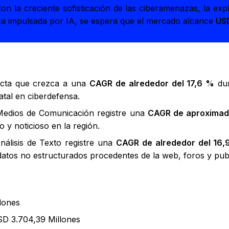
Con la creciente sofisticación de las ciberamenazas, la exp
ca impulsada por IA, se espera que el mercado alcance
USD
ecta que crezca a una
CAGR de alrededor del 17,6 %
dur
tatal en ciberdefensa.
Medios de Comunicación registre una
CAGR de aproximad
 y noticioso en la región.
álisis de Texto registre una
CAGR de alrededor del 16,
tos no estructurados procedentes de la web, foros y publ
llones
SD 3.704,39 Millones