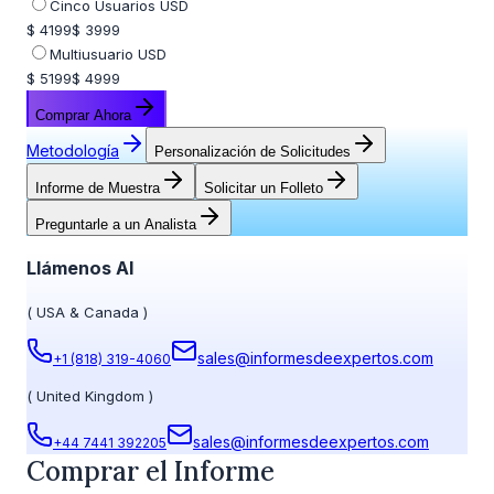
Cinco Usuarios USD
$ 4199
$ 3999
Multiusuario USD
$ 5199
$ 4999
Comprar Ahora
Metodología
Personalización de Solicitudes
Informe de Muestra
Solicitar un Folleto
Preguntarle a un Analista
Llámenos Al
(
USA & Canada
)
sales@informesdeexpertos.com
+1 (818) 319-4060
(
United Kingdom
)
sales@informesdeexpertos.com
+44 7441 392205
Comprar el Informe