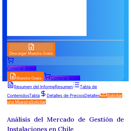
Descargar Muestra Gratis
Comprar Ahora
Comprar Ahora
Muestra Gratis
Resumen del Informe
Resumen
Tabla de
Contenidos
Tabla
Detalles de Precios
Detalles
Solicitar
una Muestra
Solicitar
Análisis del Mercado de Gestión de
Instalaciones en Chile