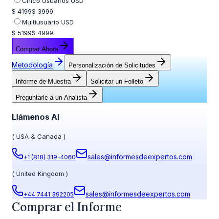
Cinco Usuarios USD
$ 4199
$ 3999
Multiusuario USD
$ 5199
$ 4999
Comprar Ahora
Metodología
Personalización de Solicitudes
Informe de Muestra
Solicitar un Folleto
Preguntarle a un Analista
Llámenos Al
(
USA & Canada
)
sales@informesdeexpertos.com
+1 (818) 319-4060
(
United Kingdom
)
sales@informesdeexpertos.com
+44 7441 392205
Comprar el Informe