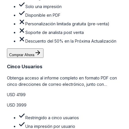
Solo una impresión
Disponible en PDF
Personalización limitada gratuita (pre-venta)
Soporte de analista post venta
Descuento del 50% en la Próxima Actualización
Comprar Ahora
Cinco Usuarios
Obtenga acceso al informe completo en formato PDF con
cinco direcciones de correo electrónico, junto con
personalizaciones limitadas gratuitas en la etapa de pre-
USD 4199
venta y el soporte post-venta de nuestros analistas. Para
obtener más información, consulte la tabla de precios a
USD 3999
continuación.
Restringido a cinco usuarios
Una impresión por usuario