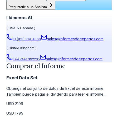
Preguntarle a un Analista
Llámenos Al
(
USA & Canada
)
sales@informesdeexpertos.com
+1 (818) 319-4060
(
United Kingdom
)
sales@informesdeexpertos.com
+44 7441 392205
Comprar el Informe
Excel Data Set
Obtenga el conjunto de datos de Excel de este informe.
También puede pagar el dividendo para leer el informe
detallado completo. Para obtener más información, consulte
USD 2199
la tabla de precios a continuación.
USD 1799