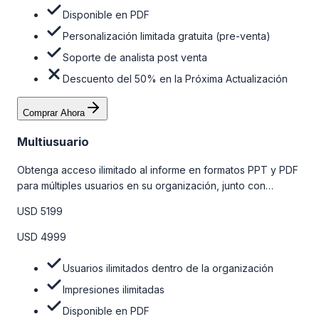
Disponible en PDF
Personalización limitada gratuita (pre-venta)
Soporte de analista post venta
Descuento del 50% en la Próxima Actualización
Comprar Ahora
Multiusuario
Obtenga acceso ilimitado al informe en formatos PPT y PDF
para múltiples usuarios en su organización, junto con
personalizaciones limitadas gratuitas en la etapa de pre-
USD 5199
venta, el soporte post-venta de nuestros analistas y una
opción de actualización gratuita del informe dentro de 180
USD 4999
días de la compra. Para obtener más información, consulte
la tabla de precios a continuación.
Usuarios ilimitados dentro de la organización
Impresiones ilimitadas
Disponible en PDF