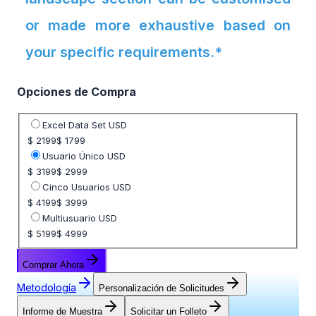
or made more exhaustive based on
your specific requirements.*
Opciones de Compra
Seleccione opción de precio
Excel Data Set USD
$ 2199
$ 1799
Usuario Único USD
$ 3199
$ 2999
Cinco Usuarios USD
$ 4199
$ 3999
Multiusuario USD
$ 5199
$ 4999
Comprar Ahora
Metodología
Personalización de Solicitudes
Informe de Muestra
Solicitar un Folleto