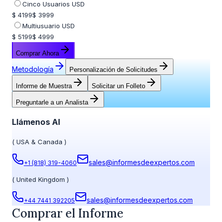
Cinco Usuarios USD
$ 4199
$ 3999
Multiusuario USD
$ 5199
$ 4999
Comprar Ahora
Metodología
Personalización de Solicitudes
Informe de Muestra
Solicitar un Folleto
Preguntarle a un Analista
Llámenos Al
(
USA & Canada
)
sales@informesdeexpertos.com
+1 (818) 319-4060
(
United Kingdom
)
sales@informesdeexpertos.com
+44 7441 392205
Comprar el Informe