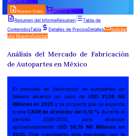
Comprar Ahora
Comprar Ahora
Muestra Gratis
Resumen del Informe
Resumen
Tabla de
Contenidos
Tabla
Detalles de Precios
Detalles
Solicitar
una Muestra
Solicitar
Análisis del Mercado de Fabricación
de Autopartes en México
El mercado de fabricación de autopartes en
México alcanzó un valor de
USD 31,08 Mil
Millones en 2025
y se proyecta que se expanda
a una
CAGR de alrededor del 6,10 %
durante el
período 2026-2035, para alcanzar
aproximadamente
USD 56,19 Mil Millones en
2035
. Este crecimiento está impulsado por la