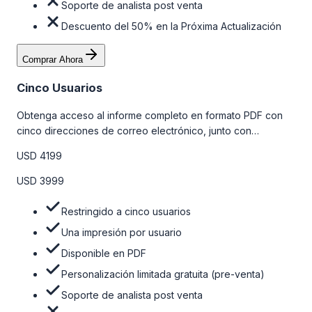
Soporte de analista post venta
Descuento del 50% en la Próxima Actualización
Comprar Ahora
Cinco Usuarios
Obtenga acceso al informe completo en formato PDF con
cinco direcciones de correo electrónico, junto con
personalizaciones limitadas gratuitas en la etapa de pre-
USD 4199
venta y el soporte post-venta de nuestros analistas. Para
obtener más información, consulte la tabla de precios a
USD 3999
continuación.
Restringido a cinco usuarios
Una impresión por usuario
Disponible en PDF
Personalización limitada gratuita (pre-venta)
Soporte de analista post venta