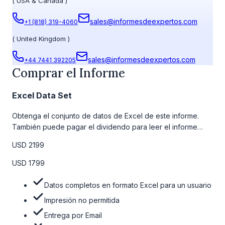
(
USA & Canada
)
sales@informesdeexpertos.com
+1 (818) 319-4060
(
United Kingdom
)
sales@informesdeexpertos.com
+44 7441 392205
Comprar el Informe
Excel Data Set
Obtenga el conjunto de datos de Excel de este informe.
También puede pagar el dividendo para leer el informe
detallado completo. Para obtener más información, consulte
USD 2199
la tabla de precios a continuación.
USD 1799
Datos completos en formato Excel para un usuario
Impresión no permitida
Entrega por Email