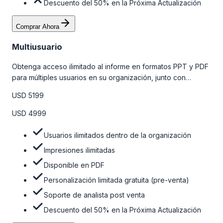
Descuento del 50% en la Próxima Actualización
Comprar Ahora
Multiusuario
Obtenga acceso ilimitado al informe en formatos PPT y PDF
para múltiples usuarios en su organización, junto con
personalizaciones limitadas gratuitas en la etapa de pre-
USD 5199
venta, el soporte post-venta de nuestros analistas y una
opción de actualización gratuita del informe dentro de 180
USD 4999
días de la compra. Para obtener más información, consulte
la tabla de precios a continuación.
Usuarios ilimitados dentro de la organización
Impresiones ilimitadas
Disponible en PDF
Personalización limitada gratuita (pre-venta)
Soporte de analista post venta
Descuento del 50% en la Próxima Actualización