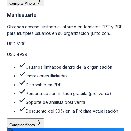
Comprar Ahora
Multiusuario
Obtenga acceso ilimitado al informe en formatos PPT y PDF
para múltiples usuarios en su organización, junto con
personalizaciones limitadas gratuitas en la etapa de pre-
USD 5199
venta, el soporte post-venta de nuestros analistas y una
opción de actualización gratuita del informe dentro de 180
USD 4999
días de la compra. Para obtener más información, consulte
la tabla de precios a continuación.
Usuarios ilimitados dentro de la organización
Impresiones ilimitadas
Disponible en PDF
Personalización limitada gratuita (pre-venta)
Soporte de analista post venta
Descuento del 50% en la Próxima Actualización
Comprar Ahora