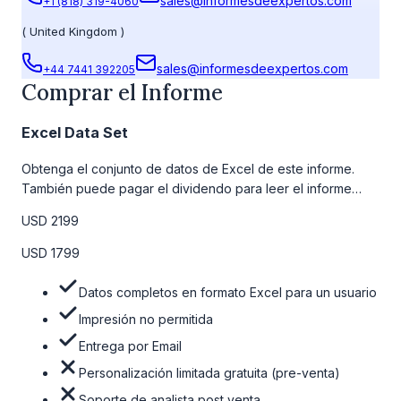
sales@informesdeexpertos.com
+1 (818) 319-4060
(
United Kingdom
)
sales@informesdeexpertos.com
+44 7441 392205
Comprar el Informe
Excel Data Set
Obtenga el conjunto de datos de Excel de este informe.
También puede pagar el dividendo para leer el informe
detallado completo. Para obtener más información, consulte
USD 2199
la tabla de precios a continuación.
USD 1799
Datos completos en formato Excel para un usuario
Impresión no permitida
Entrega por Email
Personalización limitada gratuita (pre-venta)
Soporte de analista post venta