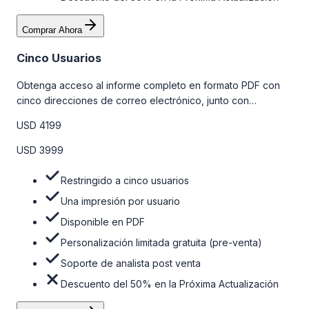
Comprar Ahora
Cinco Usuarios
Obtenga acceso al informe completo en formato PDF con
cinco direcciones de correo electrónico, junto con
personalizaciones limitadas gratuitas en la etapa de pre-
USD 4199
venta y el soporte post-venta de nuestros analistas. Para
obtener más información, consulte la tabla de precios a
USD 3999
continuación.
Restringido a cinco usuarios
Una impresión por usuario
Disponible en PDF
Personalización limitada gratuita (pre-venta)
Soporte de analista post venta
Descuento del 50% en la Próxima Actualización