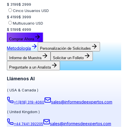
$ 3199
$ 2999
Cinco Usuarios USD
$ 4199
$ 3999
Multiusuario USD
$ 5199
$ 4999
Comprar Ahora
Metodología
Personalización de Solicitudes
Informe de Muestra
Solicitar un Folleto
Preguntarle a un Analista
Llámenos Al
(
USA & Canada
)
sales@informesdeexpertos.com
+1 (818) 319-4060
(
United Kingdom
)
sales@informesdeexpertos.com
+44 7441 392205