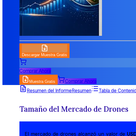
Descargar Muestra Gratis
Comprar Ahora
Comprar Ahora
Muestra Gratis
Resumen del Informe
Resumen
Tabla de Conteni
Tamaño del Mercado de Drones
El mercado de drones alcanzó un valor de
USD