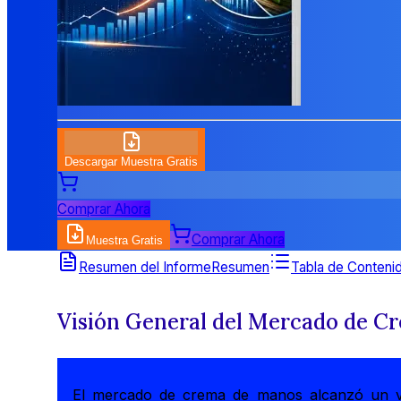
Descargar Muestra Gratis
Comprar Ahora
Comprar Ahora
Muestra Gratis
Resumen del Informe
Resumen
Tabla de Conteni
Visión General del Mercado de C
El mercado de crema de manos alcanzó un v