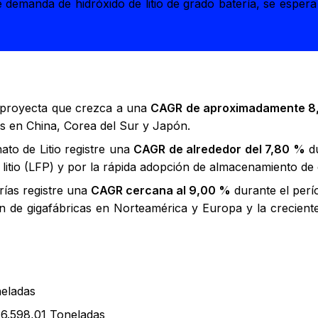
 demanda de hidróxido de litio de grado batería, se esper
 proyecta que crezca a una
CAGR de aproximadamente 8
s en China, Corea del Sur y Japón.
to de Litio registre una
CAGR de alrededor del 7,80 %
du
 litio (LFP) y por la rápida adopción de almacenamiento de 
rías registre una
CAGR cercana al 9,00 %
durante el perí
ión de gigafábricas en Norteamérica y Europa y la crecie
neladas
86.598,01 Toneladas