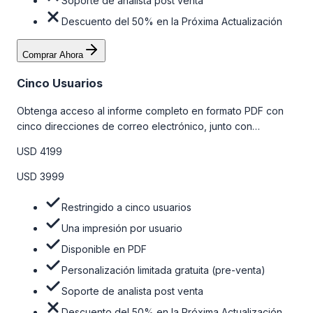
Soporte de analista post venta
Descuento del 50% en la Próxima Actualización
Comprar Ahora
Cinco Usuarios
Obtenga acceso al informe completo en formato PDF con
cinco direcciones de correo electrónico, junto con
personalizaciones limitadas gratuitas en la etapa de pre-
USD 4199
venta y el soporte post-venta de nuestros analistas. Para
obtener más información, consulte la tabla de precios a
USD 3999
continuación.
Restringido a cinco usuarios
Una impresión por usuario
Disponible en PDF
Personalización limitada gratuita (pre-venta)
Soporte de analista post venta
Descuento del 50% en la Próxima Actualización