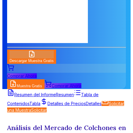
Descargar Muestra Gratis
Comprar Ahora
Comprar Ahora
Muestra Gratis
Resumen del Informe
Resumen
Tabla de
Contenidos
Tabla
Detalles de Precios
Detalles
Solicitar
una Muestra
Solicitar
Análisis del Mercado de Colchones en