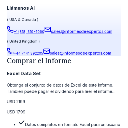
Llámenos Al
(
USA & Canada
)
sales@informesdeexpertos.com
+1 (818) 319-4060
(
United Kingdom
)
sales@informesdeexpertos.com
+44 7441 392205
Comprar el Informe
Excel Data Set
Obtenga el conjunto de datos de Excel de este informe.
También puede pagar el dividendo para leer el informe
detallado completo. Para obtener más información, consulte
USD 2199
la tabla de precios a continuación.
USD 1799
Datos completos en formato Excel para un usuario