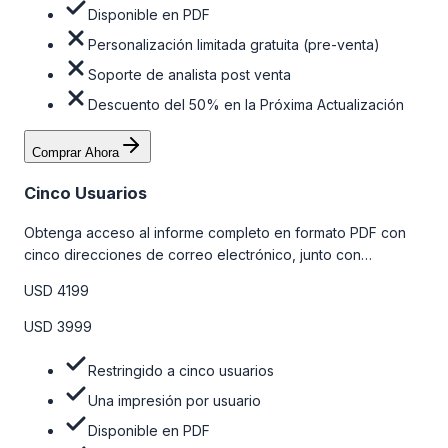
Disponible en PDF
Personalización limitada gratuita (pre-venta)
Soporte de analista post venta
Descuento del 50% en la Próxima Actualización
Comprar Ahora
Cinco Usuarios
Obtenga acceso al informe completo en formato PDF con
cinco direcciones de correo electrónico, junto con
personalizaciones limitadas gratuitas en la etapa de pre-
USD 4199
venta y el soporte post-venta de nuestros analistas. Para
obtener más información, consulte la tabla de precios a
USD 3999
continuación.
Restringido a cinco usuarios
Una impresión por usuario
Disponible en PDF