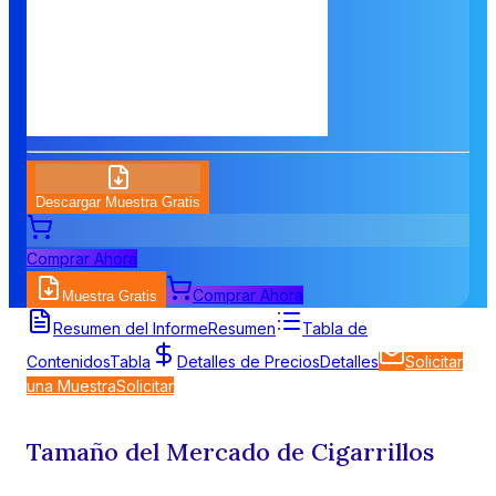
Descargar Muestra Gratis
Comprar Ahora
Comprar Ahora
Muestra Gratis
Resumen del Informe
Resumen
Tabla de
Contenidos
Tabla
Detalles de Precios
Detalles
Solicitar
una Muestra
Solicitar
Tamaño del Mercado de Cigarrillos