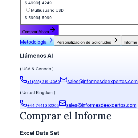
$ 4999
$ 4249
Multiusuario USD
$ 5999
$ 5099
Comprar Ahora
Metodología
Personalización de Solicitudes
Informe
Llámenos Al
(
USA & Canada
)
sales@informesdeexpertos.com
+1 (818) 319-4060
(
United Kingdom
)
sales@informesdeexpertos.com
+44 7441 392205
Comprar el Informe
Excel Data Set