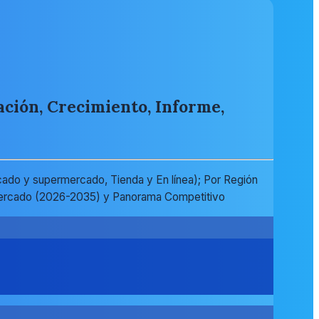
ación, Crecimiento, Informe,
cado y supermercado, Tienda y En línea); Por Región
el Mercado (2026-2035) y Panorama Competitivo