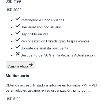
USD 4199
venta y el soporte post-venta de nuestros analistas. Para
obtener más información, consulte la tabla de precios a
USD 3999
continuación.
Restringido a cinco usuarios
Una impresión por usuario
Disponible en PDF
Personalización limitada gratuita (pre-venta)
Soporte de analista post venta
Descuento del 50% en la Próxima Actualización
Comprar Ahora
Multiusuario
Obtenga acceso ilimitado al informe en formatos PPT y PDF
para múltiples usuarios en su organización, junto con
personalizaciones limitadas gratuitas en la etapa de pre-
USD 5199
venta, el soporte post-venta de nuestros analistas y una