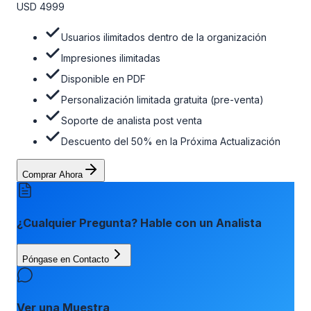
opción de actualización gratuita del informe dentro de 180
USD 4999
días de la compra. Para obtener más información, consulte
la tabla de precios a continuación.
Usuarios ilimitados dentro de la organización
Impresiones ilimitadas
Disponible en PDF
Personalización limitada gratuita (pre-venta)
Soporte de analista post venta
Descuento del 50% en la Próxima Actualización
Comprar Ahora
¿Cualquier Pregunta? Hable con un Analista
Póngase en Contacto
Ver una Muestra