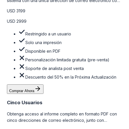
sistema con una única dirección de correo electrónico con
algunas limitaciones. Para obtener más información, consulte
USD 3199
la tabla de precios a continuación.
USD 2999
Restringido a un usuario
Solo una impresión
Disponible en PDF
Personalización limitada gratuita (pre-venta)
Soporte de analista post venta
Descuento del 50% en la Próxima Actualización
Comprar Ahora
Cinco Usuarios
Obtenga acceso al informe completo en formato PDF con
cinco direcciones de correo electrónico, junto con
personalizaciones limitadas gratuitas en la etapa de pre-