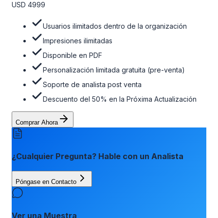
opción de actualización gratuita del informe dentro de 180
USD 4999
días de la compra. Para obtener más información, consulte
la tabla de precios a continuación.
Usuarios ilimitados dentro de la organización
Impresiones ilimitadas
Disponible en PDF
Personalización limitada gratuita (pre-venta)
Soporte de analista post venta
Descuento del 50% en la Próxima Actualización
Comprar Ahora
¿Cualquier Pregunta? Hable con un Analista
Póngase en Contacto
Ver una Muestra