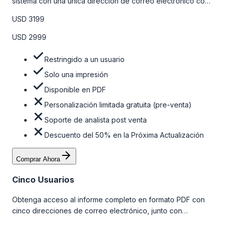
sistema con una única dirección de correo electrónico con
algunas limitaciones. Para obtener más información, consulte
USD 3199
la tabla de precios a continuación.
USD 2999
Restringido a un usuario
Solo una impresión
Disponible en PDF
Personalización limitada gratuita (pre-venta)
Soporte de analista post venta
Descuento del 50% en la Próxima Actualización
Comprar Ahora
Cinco Usuarios
Obtenga acceso al informe completo en formato PDF con
cinco direcciones de correo electrónico, junto con
personalizaciones limitadas gratuitas en la etapa de pre-