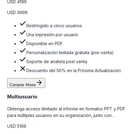
USD 4199
venta y el soporte post-venta de nuestros analistas. Para
obtener más información, consulte la tabla de precios a
USD 3999
continuación.
Restringido a cinco usuarios
Una impresión por usuario
Disponible en PDF
Personalización limitada gratuita (pre-venta)
Soporte de analista post venta
Descuento del 50% en la Próxima Actualización
Comprar Ahora
Multiusuario
Obtenga acceso ilimitado al informe en formatos PPT y PDF
para múltiples usuarios en su organización, junto con
personalizaciones limitadas gratuitas en la etapa de pre-
USD 5199
venta, el soporte post-venta de nuestros analistas y una