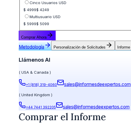
Cinco Usuarios USD
$ 4999
$ 4249
Multiusuario USD
$ 5999
$ 5099
Comprar Ahora
Metodología
Personalización de Solicitudes
Informe
Llámenos Al
(
USA & Canada
)
sales@informesdeexpertos.com
+1 (818) 319-4060
(
United Kingdom
)
sales@informesdeexpertos.com
+44 7441 392205
Comprar el Informe