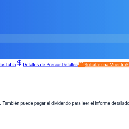
dos
Tabla
Detalles de Precios
Detalles
Solicitar una Muestra
S
 También puede pagar el dividendo para leer el informe detallad