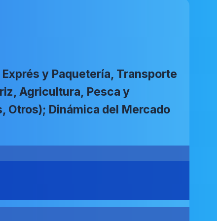
 Exprés y Paquetería, Transporte
iz, Agricultura, Pesca y
s, Otros); Dinámica del Mercado