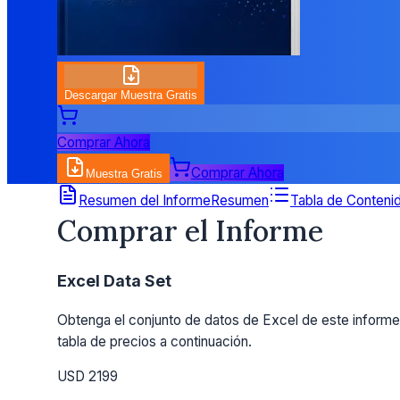
Descargar Muestra Gratis
Comprar Ahora
Comprar Ahora
Muestra Gratis
Detalles de Precios
Resumen del Informe
Resumen
Tabla de Conteni
Comprar el Informe
Excel Data Set
Obtenga el conjunto de datos de Excel de este informe.
tabla de precios a continuación.
USD 2199