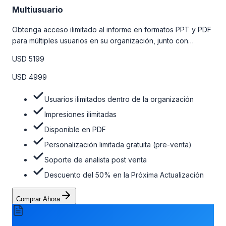
Multiusuario
Obtenga acceso ilimitado al informe en formatos PPT y PDF
para múltiples usuarios en su organización, junto con
personalizaciones limitadas gratuitas en la etapa de pre-
USD 5199
venta, el soporte post-venta de nuestros analistas y una
opción de actualización gratuita del informe dentro de 180
USD 4999
días de la compra. Para obtener más información, consulte
la tabla de precios a continuación.
Usuarios ilimitados dentro de la organización
Impresiones ilimitadas
Disponible en PDF
Personalización limitada gratuita (pre-venta)
Soporte de analista post venta
Descuento del 50% en la Próxima Actualización
Comprar Ahora