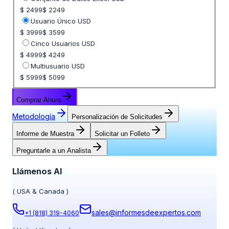
$ 2499
$ 2249
Usuario Único USD
$ 3999
$ 3599
Cinco Usuarios USD
$ 4999
$ 4249
Multiusuario USD
$ 5999
$ 5099
Comprar Ahora
Metodología
Personalización de Solicitudes
Informe de Muestra
Solicitar un Folleto
Preguntarle a un Analista
Llámenos Al
(
USA & Canada
)
sales@informesdeexpertos.com
+1 (818) 319-4060