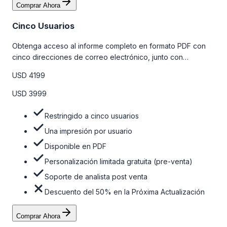
Comprar Ahora
Cinco Usuarios
Obtenga acceso al informe completo en formato PDF con
cinco direcciones de correo electrónico, junto con
personalizaciones limitadas gratuitas en la etapa de pre-
USD 4199
venta y el soporte post-venta de nuestros analistas. Para
obtener más información, consulte la tabla de precios a
USD 3999
continuación.
Restringido a cinco usuarios
Una impresión por usuario
Disponible en PDF
Personalización limitada gratuita (pre-venta)
Soporte de analista post venta
Descuento del 50% en la Próxima Actualización
Comprar Ahora