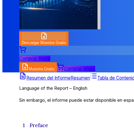
Descargar Muestra Gratis
Comprar Ahora
Comprar Ahora
Muestra Gratis
Tabla de Contenidos
Resumen del Informe
Resumen
Tabla de Conteni
Language of the Report – English
Sin embargo, el informe puede estar disponible en españ
1 Preface