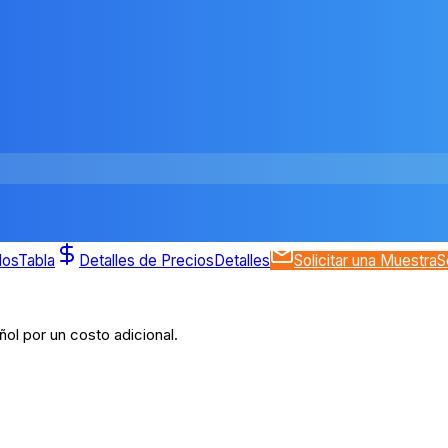
dos
Tabla
Detalles de Precios
Detalles
Solicitar una Muestra
S
ol por un costo adicional.