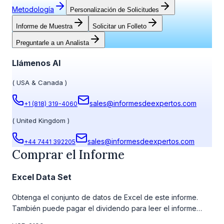
Metodología
Personalización de Solicitudes
Informe de Muestra
Solicitar un Folleto
Preguntarle a un Analista
Llámenos Al
(
USA & Canada
)
sales@informesdeexpertos.com
+1 (818) 319-4060
(
United Kingdom
)
sales@informesdeexpertos.com
+44 7441 392205
Comprar el Informe
Excel Data Set
Obtenga el conjunto de datos de Excel de este informe.
También puede pagar el dividendo para leer el informe
detallado completo. Para obtener más información, consulte