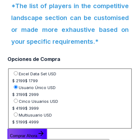
*The list of players in the competitive
landscape section can be customised
or made more exhaustive based on
your specific requirements.*
Opciones de Compra
Seleccione opción de precio
Excel Data Set USD
$ 2199
$ 1799
Usuario Único USD
$ 3199
$ 2999
Cinco Usuarios USD
$ 4199
$ 3999
Multiusuario USD
$ 5199
$ 4999
Comprar Ahora