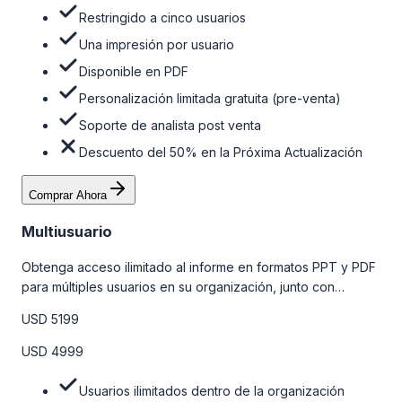
Restringido a cinco usuarios
Una impresión por usuario
Disponible en PDF
Personalización limitada gratuita (pre-venta)
Soporte de analista post venta
Descuento del 50% en la Próxima Actualización
Comprar Ahora
Multiusuario
Obtenga acceso ilimitado al informe en formatos PPT y PDF
para múltiples usuarios en su organización, junto con
personalizaciones limitadas gratuitas en la etapa de pre-
USD 5199
venta, el soporte post-venta de nuestros analistas y una
opción de actualización gratuita del informe dentro de 180
USD 4999
días de la compra. Para obtener más información, consulte
la tabla de precios a continuación.
Usuarios ilimitados dentro de la organización