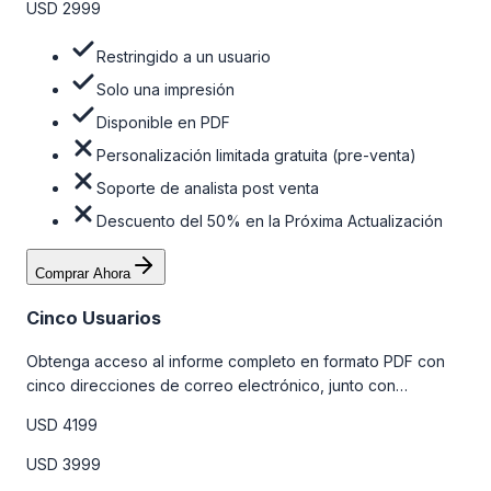
USD 2999
Restringido a un usuario
Solo una impresión
Disponible en PDF
Personalización limitada gratuita (pre-venta)
Soporte de analista post venta
Descuento del 50% en la Próxima Actualización
Comprar Ahora
Cinco Usuarios
Obtenga acceso al informe completo en formato PDF con
cinco direcciones de correo electrónico, junto con
personalizaciones limitadas gratuitas en la etapa de pre-
USD 4199
venta y el soporte post-venta de nuestros analistas. Para
obtener más información, consulte la tabla de precios a
USD 3999
continuación.