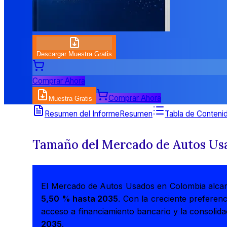
Descargar Muestra Gratis
Comprar Ahora
Comprar Ahora
Muestra Gratis
Resumen del Informe
Resumen
Tabla de Conteni
Tamaño del Mercado de Autos Us
El Mercado de Autos Usados en Colombia alca
5,50 % hasta 2035
. Con la creciente preferen
acceso a financiamiento bancario y la consoli
2035
.