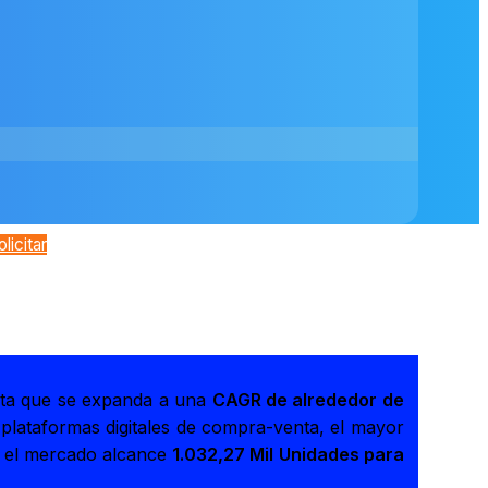
olicitar
ta que se expanda a una
CAGR de alrededor de
 plataformas digitales de compra-venta, el mayor
e el mercado alcance
1.032,27 Mil Unidades para