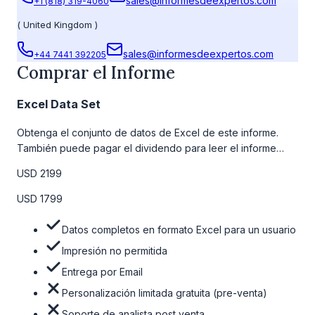
sales@informesdeexpertos.com
+1 (818) 319-4060
(
United Kingdom
)
sales@informesdeexpertos.com
+44 7441 392205
Comprar el Informe
Excel Data Set
Obtenga el conjunto de datos de Excel de este informe.
También puede pagar el dividendo para leer el informe
detallado completo. Para obtener más información, consulte
USD 2199
la tabla de precios a continuación.
USD 1799
Datos completos en formato Excel para un usuario
Impresión no permitida
Entrega por Email
Personalización limitada gratuita (pre-venta)
Soporte de analista post venta