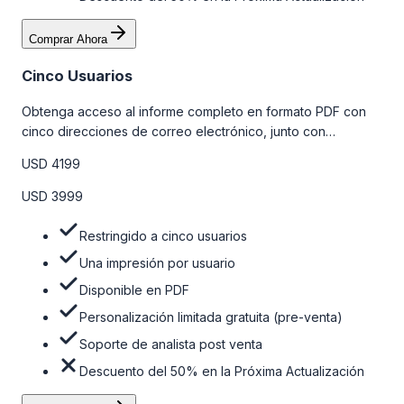
Comprar Ahora
Cinco Usuarios
Obtenga acceso al informe completo en formato PDF con
cinco direcciones de correo electrónico, junto con
personalizaciones limitadas gratuitas en la etapa de pre-
USD 4199
venta y el soporte post-venta de nuestros analistas. Para
obtener más información, consulte la tabla de precios a
USD 3999
continuación.
Restringido a cinco usuarios
Una impresión por usuario
Disponible en PDF
Personalización limitada gratuita (pre-venta)
Soporte de analista post venta
Descuento del 50% en la Próxima Actualización