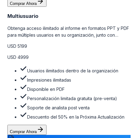
Comprar Ahora
Multiusuario
Obtenga acceso ilimitado al informe en formatos PPT y PDF
para múltiples usuarios en su organización, junto con
personalizaciones limitadas gratuitas en la etapa de pre-
USD 5199
venta, el soporte post-venta de nuestros analistas y una
opción de actualización gratuita del informe dentro de 180
USD 4999
días de la compra. Para obtener más información, consulte
la tabla de precios a continuación.
Usuarios ilimitados dentro de la organización
Impresiones ilimitadas
Disponible en PDF
Personalización limitada gratuita (pre-venta)
Soporte de analista post venta
Descuento del 50% en la Próxima Actualización
Comprar Ahora