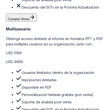
Descuento del 50% en la Próxima Actualización
Comprar Ahora
Multiusuario
Obtenga acceso ilimitado al informe en formatos PPT y PDF
para múltiples usuarios en su organización, junto con
personalizaciones limitadas gratuitas en la etapa de pre-
USD 5199
venta, el soporte post-venta de nuestros analistas y una
opción de actualización gratuita del informe dentro de 180
USD 4999
días de la compra. Para obtener más información, consulte
la tabla de precios a continuación.
Usuarios ilimitados dentro de la organización
Impresiones ilimitadas
Disponible en PDF
Personalización limitada gratuita (pre-venta)
Soporte de analista post venta
Descuento del 50% en la Próxima Actualización