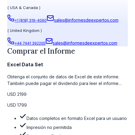
(
USA & Canada
)
sales@informesdeexpertos.com
+1 (818) 319-4060
(
United Kingdom
)
sales@informesdeexpertos.com
+44 7441 392205
Comprar el Informe
Excel Data Set
Obtenga el conjunto de datos de Excel de este informe.
También puede pagar el dividendo para leer el informe
detallado completo. Para obtener más información, consulte
USD 2199
la tabla de precios a continuación.
USD 1799
Datos completos en formato Excel para un usuario
Impresión no permitida