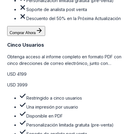
Personalización limitada gratuita (pre-venta)
Soporte de analista post venta
Descuento del 50% en la Próxima Actualización
Comprar Ahora
Cinco Usuarios
Obtenga acceso al informe completo en formato PDF con
cinco direcciones de correo electrónico, junto con
personalizaciones limitadas gratuitas en la etapa de pre-
USD 4199
venta y el soporte post-venta de nuestros analistas. Para
obtener más información, consulte la tabla de precios a
USD 3999
continuación.
Restringido a cinco usuarios
Una impresión por usuario
Disponible en PDF
Personalización limitada gratuita (pre-venta)
Soporte de analista post venta