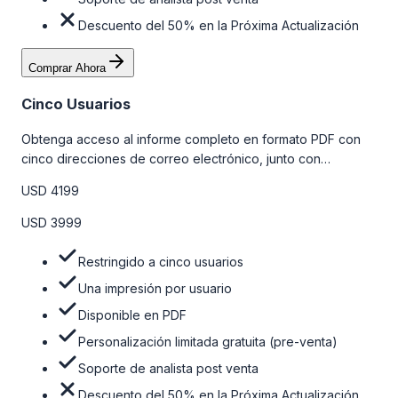
Descuento del 50% en la Próxima Actualización
Comprar Ahora
Cinco Usuarios
Obtenga acceso al informe completo en formato PDF con
cinco direcciones de correo electrónico, junto con
personalizaciones limitadas gratuitas en la etapa de pre-
USD 4199
venta y el soporte post-venta de nuestros analistas. Para
obtener más información, consulte la tabla de precios a
USD 3999
continuación.
Restringido a cinco usuarios
Una impresión por usuario
Disponible en PDF
Personalización limitada gratuita (pre-venta)
Soporte de analista post venta
Descuento del 50% en la Próxima Actualización