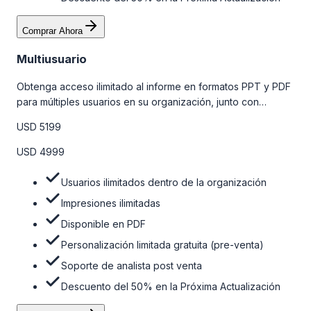
Comprar Ahora
Multiusuario
Obtenga acceso ilimitado al informe en formatos PPT y PDF
para múltiples usuarios en su organización, junto con
personalizaciones limitadas gratuitas en la etapa de pre-
USD 5199
venta, el soporte post-venta de nuestros analistas y una
opción de actualización gratuita del informe dentro de 180
USD 4999
días de la compra. Para obtener más información, consulte
la tabla de precios a continuación.
Usuarios ilimitados dentro de la organización
Impresiones ilimitadas
Disponible en PDF
Personalización limitada gratuita (pre-venta)
Soporte de analista post venta
Descuento del 50% en la Próxima Actualización