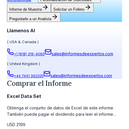
Informe de Muestra
Solicitar un Folleto
Preguntarle a un Analista
Llámenos Al
(
USA & Canada
)
sales@informesdeexpertos.com
+1 (818) 319-4060
(
United Kingdom
)
sales@informesdeexpertos.com
+44 7441 392205
Comprar el Informe
Excel Data Set
Obtenga el conjunto de datos de Excel de este informe.
También puede pagar el dividendo para leer el informe
detallado completo. Para obtener más información, consulte
USD 2199
la tabla de precios a continuación.