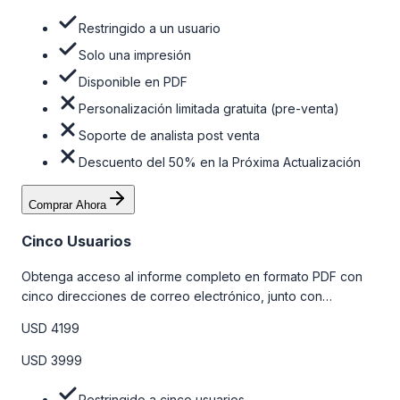
Restringido a un usuario
Solo una impresión
Disponible en PDF
Personalización limitada gratuita (pre-venta)
Soporte de analista post venta
Descuento del 50% en la Próxima Actualización
Comprar Ahora
Cinco Usuarios
Obtenga acceso al informe completo en formato PDF con
cinco direcciones de correo electrónico, junto con
personalizaciones limitadas gratuitas en la etapa de pre-
USD 4199
venta y el soporte post-venta de nuestros analistas. Para
obtener más información, consulte la tabla de precios a
USD 3999
continuación.
Restringido a cinco usuarios