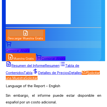
Descargar Muestra Gratis
Comprar Ahora
Comprar Ahora
Muestra Gratis
Tabla de Contenidos
Resumen del Informe
Resumen
Tabla de
Contenidos
Tabla
Detalles de Precios
Detalles
Solicitar
una Muestra
Solicitar
Language of the Report – English
Sin embargo, el informe puede estar disponible en
español por un costo adicional.