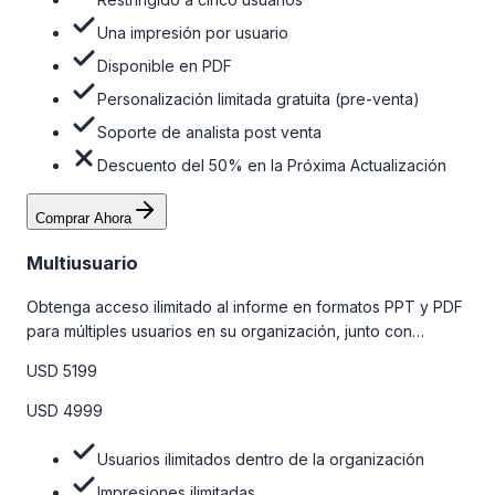
Una impresión por usuario
Disponible en PDF
Personalización limitada gratuita (pre-venta)
Soporte de analista post venta
Descuento del 50% en la Próxima Actualización
Comprar Ahora
Multiusuario
Obtenga acceso ilimitado al informe en formatos PPT y PDF
para múltiples usuarios en su organización, junto con
personalizaciones limitadas gratuitas en la etapa de pre-
USD 5199
venta, el soporte post-venta de nuestros analistas y una
opción de actualización gratuita del informe dentro de 180
USD 4999
días de la compra. Para obtener más información, consulte
la tabla de precios a continuación.
Usuarios ilimitados dentro de la organización
Impresiones ilimitadas