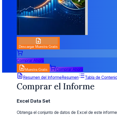
Descargar Muestra Gratis
Comprar Ahora
Comprar Ahora
Muestra Gratis
Detalles de Precios
Resumen del Informe
Resumen
Tabla de Conteni
Comprar el Informe
Excel Data Set
Obtenga el conjunto de datos de Excel de este informe.