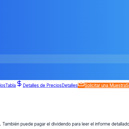
dos
Tabla
Detalles de Precios
Detalles
Solicitar una Muestra
S
 También puede pagar el dividendo para leer el informe detallad