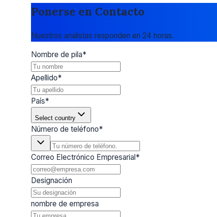
Ponerse en Contacto
Nuestros analistas responden en 24 horas.
Nombre de pila
*
Apellido
*
País
*
Select country
Número de teléfono
*
Correo Electrónico Empresarial
*
Designación
nombre de empresa