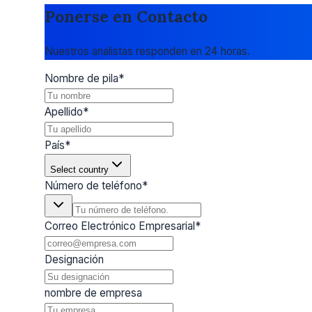
Ponerse en Contacto
Nuestros analistas responden en 24 horas.
Nombre de pila
*
Apellido
*
País
*
Select country
Número de teléfono
*
Correo Electrónico Empresarial
*
Designación
nombre de empresa