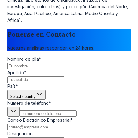
investigación, entre otros) y por región (América del Norte,
Europa, Asia-Pacífico, América Latina, Medio Oriente y
África).
Ponerse en Contacto
Nuestros analistas responden en 24 horas.
Nombre de pila
*
Apellido
*
País
*
Select country
Número de teléfono
*
Correo Electrónico Empresarial
*
Designación