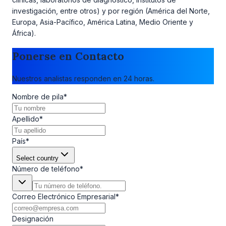
investigación, entre otros) y por región (América del Norte,
Europa, Asia-Pacífico, América Latina, Medio Oriente y
África).
Ponerse en Contacto
Nuestros analistas responden en 24 horas.
Nombre de pila
*
Apellido
*
País
*
Select country
Número de teléfono
*
Correo Electrónico Empresarial
*
Designación