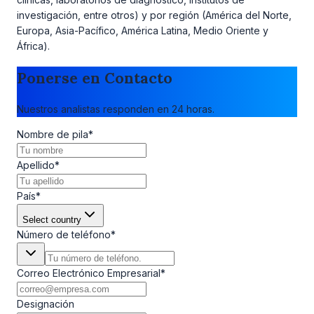
investigación, entre otros) y por región (América del Norte,
Europa, Asia-Pacífico, América Latina, Medio Oriente y
África).
Ponerse en Contacto
Nuestros analistas responden en 24 horas.
Nombre de pila
*
Apellido
*
País
*
Select country
Número de teléfono
*
Correo Electrónico Empresarial
*
Designación