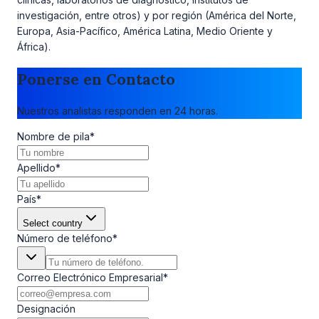
investigación, entre otros) y por región (América del Norte,
Europa, Asia-Pacífico, América Latina, Medio Oriente y
África).
Ponerse en Contacto
Nuestros analistas responden en 24 horas.
Nombre de pila
*
Apellido
*
País
*
Select country
Número de teléfono
*
Correo Electrónico Empresarial
*
Designación