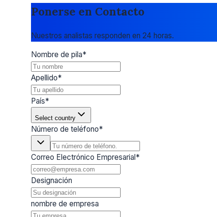
Ponerse en Contacto
Nuestros analistas responden en 24 horas.
Nombre de pila
*
Apellido
*
País
*
Select country
Número de teléfono
*
Correo Electrónico Empresarial
*
Designación
nombre de empresa