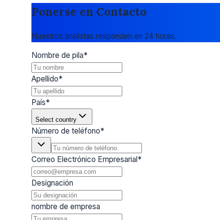
Ponerse en Contacto
Nuestros analistas responden en 24 horas.
Nombre de pila
*
Apellido
*
País
*
Select country
Número de teléfono
*
Correo Electrónico Empresarial
*
Designación
nombre de empresa