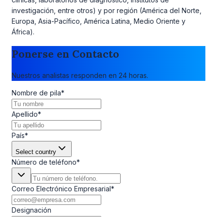
investigación, entre otros) y por región (América del Norte,
Europa, Asia-Pacífico, América Latina, Medio Oriente y
África).
Ponerse en Contacto
Nuestros analistas responden en 24 horas.
Nombre de pila
*
Apellido
*
País
*
Select country
Número de teléfono
*
Correo Electrónico Empresarial
*
Designación