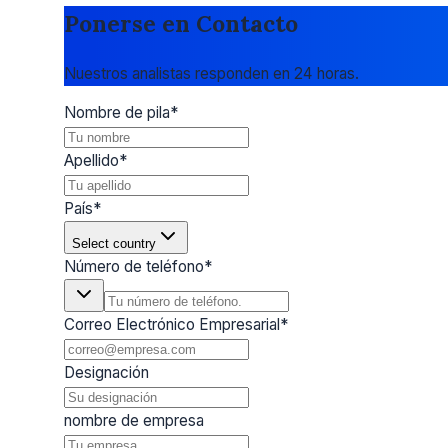
Ponerse en Contacto
Nuestros analistas responden en 24 horas.
Nombre de pila
*
Apellido
*
País
*
Select country
Número de teléfono
*
Correo Electrónico Empresarial
*
Designación
nombre de empresa