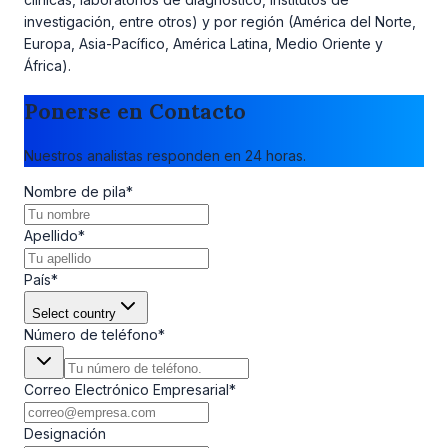
investigación, entre otros) y por región (América del Norte,
Europa, Asia-Pacífico, América Latina, Medio Oriente y
África).
Ponerse en Contacto
Nuestros analistas responden en 24 horas.
Nombre de pila
*
Apellido
*
País
*
Select country
Número de teléfono
*
Correo Electrónico Empresarial
*
Designación