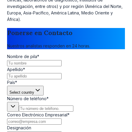
investigación, entre otros) y por región (América del Norte,
Europa, Asia-Pacífico, América Latina, Medio Oriente y
África).
Ponerse en Contacto
Nuestros analistas responden en 24 horas.
Nombre de pila
*
Apellido
*
País
*
Select country
Número de teléfono
*
Correo Electrónico Empresarial
*
Designación