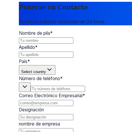
Ponerse en Contacto
Nuestros analistas responden en 24 horas.
Nombre de pila
*
Apellido
*
País
*
Select country
Número de teléfono
*
Correo Electrónico Empresarial
*
Designación
nombre de empresa