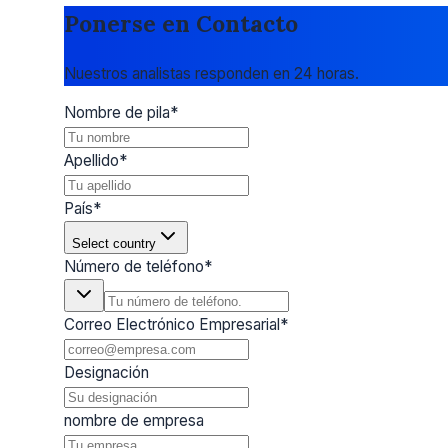
Ponerse en Contacto
Nuestros analistas responden en 24 horas.
Nombre de pila
*
Apellido
*
País
*
Select country
Número de teléfono
*
Correo Electrónico Empresarial
*
Designación
nombre de empresa